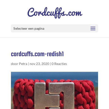
Selecteer een pagina
cordcuffs.com-redish1
door
Petra
|
nov 23, 2020
|
0 Reacties